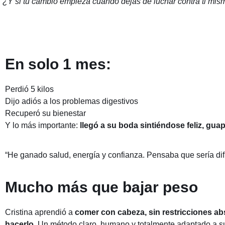
¿Y si tu cambio empieza cuando dejas de luchar contra ti mis
En solo 1 mes:
Perdió 5 kilos
Dijo adiós a los problemas digestivos
Recuperó su bienestar
Y lo más importante:
llegó a su boda sintiéndose feliz, gu
“He ganado salud, energía y confianza. Pensaba que sería dif
Mucho más que bajar peso
Cristina aprendió a
comer con cabeza, sin restricciones a
hacerlo
. Un método claro, humano y totalmente adaptado a su