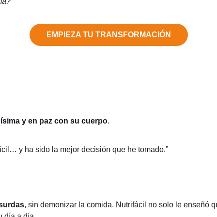
ma?
EMPIEZA TU TRANSFORMACIÓN
apísima y en paz con su cuerpo
.
ícil… y ha sido la mejor decisión que he tomado.”
bsurdas
, sin demonizar la comida. Nutrifácil no solo le enseñó 
 día a día.