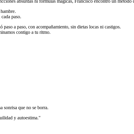
tricciones absurdas ni fórmulas mágicas, Francisco encontró un método q
r hambre.
 cada paso.
ó paso a paso, con acompañamiento, sin dietas locas ni castigos.
minamos contigo a tu ritmo.
a sonrisa que no se borra.
uilidad y autoestima."