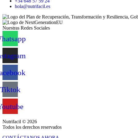
+34 648 57 59 24
hola@nutrifacil.es
Nuestras Redes Sociales
hatsapp
nstagram
acebook
Tiktok
Youtube
Nutrifacil © 2026
Todos los derechos reservados
CONTÁCTANOS AHORA