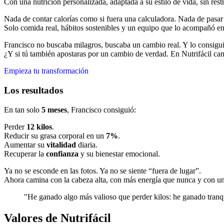
Con una nutrición personalizada, adaptada a su estilo de vida, sin res
Nada de contar calorías como si fuera una calculadora. Nada de pasa
Solo comida real, hábitos sostenibles y un equipo que lo acompañó en
Francisco no buscaba milagros, buscaba un cambio real. Y lo consigui
¿Y si tú también apostaras por un cambio de verdad. En Nutrifácil ca
Empieza tu transformación
Los resultados
En tan solo
5 meses
, Francisco consiguió:
Perder
12 kilos
.
Reducir su grasa corporal en un
7%
.
Aumentar su
vitalidad
diaria.
Recuperar la
confianza
y su bienestar emocional.
Ya no se esconde en las fotos. Ya no se siente “fuera de lugar”.
Ahora camina con la cabeza alta, con más energía que nunca y con un
"He ganado algo más valioso que perder kilos: he ganado tranq
Valores de Nutrifácil