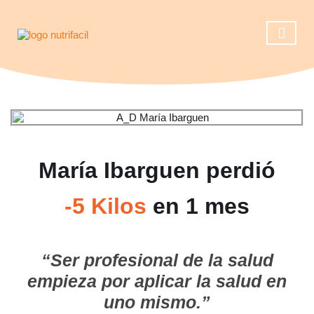
Casos de éxito
Reserva una ll
Operación 
María Ibarguen perdió
-5 Kilos
en 1 mes
“Ser profesional de la salud
empieza por aplicar la salud en
uno mismo.”