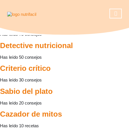
Has leído 100 consejos
Maestro habitual
Casos de éxito
Reserva una ll
Operación 
Has leído 75 consejos
Detective nutricional
Has leído 50 consejos
Criterio crítico
Has leído 30 consejos
Sabio del plato
Has leído 20 consejos
Cazador de mitos
Has leído 10 recetas