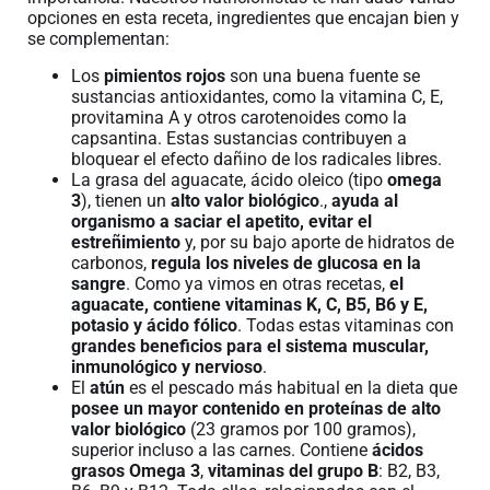
opciones en esta receta, ingredientes que encajan bien y
se complementan:
Los
pimientos rojos
son una buena fuente se
sustancias antioxidantes, como la vitamina C, E,
provitamina A y otros carotenoides como la
capsantina. Estas sustancias contribuyen a
bloquear el efecto dañino de los radicales libres.
La grasa del aguacate, ácido oleico (tipo
omega
3
), tienen un
alto valor biológico
.,
ayuda al
organismo a saciar el apetito, evitar el
estreñimiento
y, por su bajo aporte de hidratos de
carbonos,
regula los niveles de glucosa en la
sangre
. Como ya vimos en otras recetas,
el
aguacate, contiene vitaminas K, C, B5, B6 y E,
potasio y ácido fólico
. Todas estas vitaminas con
grandes beneficios para el sistema muscular,
inmunológico y nervioso
.
El
atún
es el pescado más habitual en la dieta que
posee un mayor contenido en
proteínas de alto
valor biológico
(23 gramos por 100 gramos),
superior incluso a las carnes. Contiene
ácidos
grasos Omega 3
,
vitaminas del grupo B
: B2, B3,