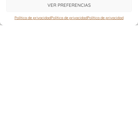
VER PREFERENCIAS
CONTÁCTANOS AHORA
Política de privacidad
Política de privacidad
Política de privacidad
Cómo disfrutar de la Navidad sin
sabotear tu progreso
04/12/2025
Aprende a disfrutar de la Navidad sin tirar por tierra
tu progreso. Te contamos cómo mantener tus
hábitos, evitar el “todo o nada” y vivir las fiestas sin
culpa ni miedo a la
LEER POST