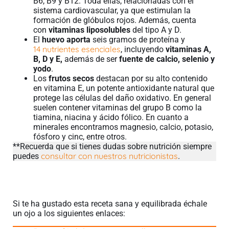
B6, B9 y B12. Toda ellas, relacionadas con el
sistema cardiovascular, ya que estimulan la
formación de glóbulos rojos. Además, cuenta
con
vitaminas
liposolubles
del tipo A y D.
El
huevo aporta
seis gramos de proteína y
14 nutrientes esenciales
, incluyendo
vitaminas A,
B, D y E,
además de ser
fuente de calcio, selenio y
yodo
.
Los
frutos secos
destacan por su alto contenido
en vitamina E, un potente antioxidante natural que
protege las células del daño oxidativo. En general
suelen contener vitaminas del grupo B como la
tiamina, niacina y ácido fólico. En cuanto a
minerales encontramos magnesio, calcio, potasio,
fósforo y cinc, entre otros.
**Recuerda que si tienes dudas sobre nutrición siempre
consultar con nuestros nutricionistas
puedes
.
Si te ha gustado esta receta sana y equilibrada échale
un ojo a los siguientes enlaces: