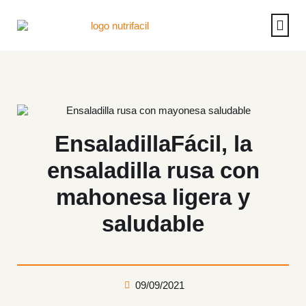
Casos de éx
Reserva u
Operac
EnsaladillaFácil, la
ensaladilla rusa con
mahonesa ligera y
saludable
09/09/2021