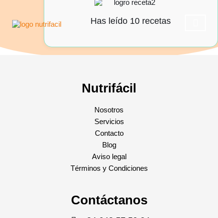
Has leído 10 recetas
Casos de éxito
Reserva una ll
Operación 
Nutrifácil
Nosotros
Servicios
Contacto
Blog
Aviso legal
Términos y Condiciones
Contáctanos