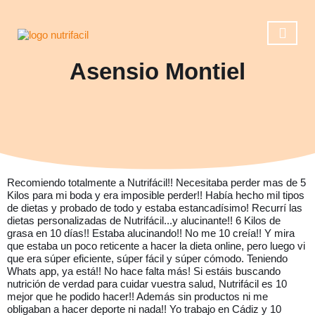
Asensio Montiel
Casos de éxito
Reserva una ll
Operación 
Recomiendo totalmente a Nutrifácil!! Necesitaba perder mas de 5
Kilos para mi boda y era imposible perder!! Había hecho mil tipos
de dietas y probado de todo y estaba estancadísimo! Recurrí las
dietas personalizadas de Nutrifácil...y alucinante!! 6 Kilos de
grasa en 10 días!! Estaba alucinando!! No me 10 creía!! Y mira
que estaba un poco reticente a hacer la dieta online, pero luego vi
que era súper eficiente, súper fácil y súper cómodo. Teniendo
Whats app, ya está!! No hace falta más! Si estáis buscando
nutrición de verdad para cuidar vuestra salud, Nutrifácil es 10
mejor que he podido hacer!! Además sin productos ni me
obligaban a hacer deporte ni nada!! Yo trabajo en Cádiz y 10