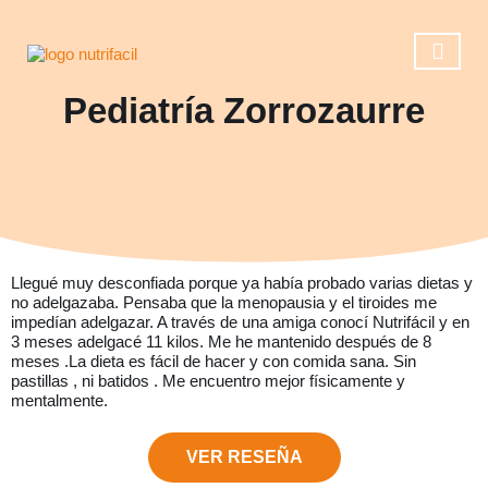
Pediatría Zorrozaurre
Casos de éxito
Reserva una ll
Operación 
Llegué muy desconfiada porque ya había probado varias dietas y
no adelgazaba. Pensaba que la menopausia y el tiroides me
impedían adelgazar. A través de una amiga conocí Nutrifácil y en
3 meses adelgacé 11 kilos. Me he mantenido después de 8
meses .La dieta es fácil de hacer y con comida sana. Sin
pastillas , ni batidos . Me encuentro mejor físicamente y
mentalmente.
VER RESEÑA