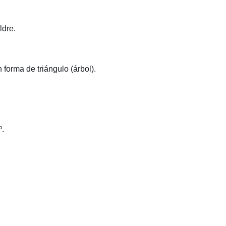
ldre.
forma de triángulo (árbol).
º.