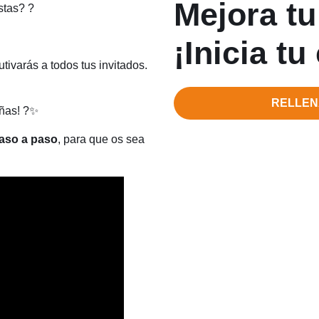
Mejora tu
estas? ?
¡Inicia t
ivarás a todos tus invitados.
RELLEN
eñas! ?✨
aso a paso
, para que os sea