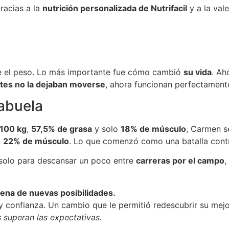
Gracias a la
nutrición personalizada de Nutrifacil
y a la val
e el peso. Lo más importante fue cómo cambió
su vida
. Ah
ntes no la dejaban moverse
, ahora funcionan perfectamente
abuela
100 kg
,
57,5% de grasa
y solo
18% de músculo
, Carmen s
y
22% de músculo
. Lo que comenzó como una batalla contr
 solo para descansar un poco entre
carreras por el campo
,
lena de nuevas posibilidades.
y confianza. Un cambio que le permitió redescubrir su mejo
 superan las expectativas.