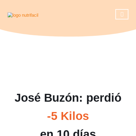
Casos de éxito
Reserva una ll
Operación 
José Buzón: perdió
-5 Kilos
en 10 días