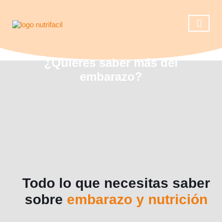
Casos de éxito
Reserva una ll
Operación 
¿Quieres saber más del
embarazo?
Todo lo que necesitas saber
sobre
embarazo y nutrición