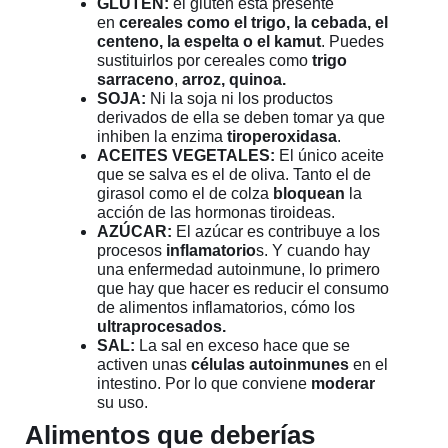
GLUTEN:
el gluten está presente
en
cereales como el trigo, la cebada, el
centeno, la espelta o el kamut
. Puedes
sustituirlos por cereales como
trigo
sarraceno
,
arroz, quinoa.
SOJA:
Ni la soja ni los productos
derivados de ella se deben tomar ya que
inhiben la enzima
tiroperoxidasa
.
ACEITES VEGETALES:
El único aceite
que se salva es el de oliva. Tanto el de
girasol como el de colza
bloquean
la
acción de las hormonas tiroideas.
AZÚCAR:
El azúcar es contribuye a los
procesos
inflamatorio
s. Y cuando hay
una enfermedad autoinmune, lo primero
que hay que hacer es reducir el consumo
de alimentos inflamatorios, cómo los
ultraprocesados.
SAL:
La sal en exceso hace que se
activen unas
células autoinmunes
en el
intestino. Por lo que conviene
moderar
su uso.
Alimentos que deberías