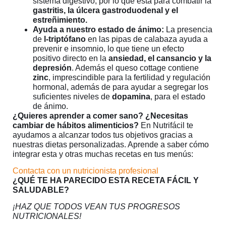
sistema digestivo, por lo que esta para combatir la
gastritis, la úlcera gastroduodenal y el
estreñimiento.
Ayuda a nuestro estado de ánimo:
La presencia
de
l-triptófano
en las pipas de calabaza ayuda a
prevenir e insomnio, lo que tiene un efecto
positivo directo en la
ansiedad, el cansancio y la
depresión
. Además el queso cottage contiene
zinc
, imprescindible para la fertilidad y regulación
hormonal, además de para ayudar a segregar los
suficientes niveles de
dopamina
, para el estado
de ánimo.
¿Quieres aprender a comer sano? ¿Necesitas
cambiar de hábitos alimenticios?
En Nutrifácil te
ayudamos a alcanzar todos tus objetivos gracias a
nuestras dietas personalizadas. Aprende a saber cómo
integrar esta y otras muchas recetas en tus menús:
Contacta con un nutricionista profesional
¿QUÉ TE HA PARECIDO ESTA RECETA FÁCIL Y
SALUDABLE?
¡HAZ QUE TODOS VEAN TUS PROGRESOS
NUTRICIONALES!