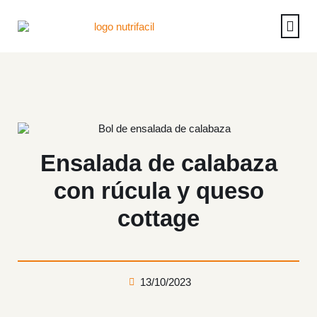
Casos de éx
Reserva u
Operac
Ensalada de calabaza
con rúcula y queso
cottage
13/10/2023