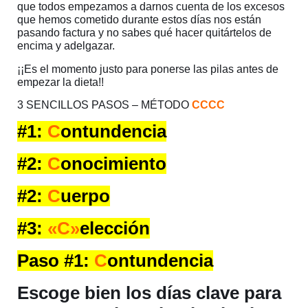
que todos empezamos a darnos cuenta de los excesos
que hemos cometido durante estos días nos están
pasando factura y no sabes qué hacer quitártelos de
encima y adelgazar.
¡¡Es el momento justo para ponerse las pilas antes de
empezar la dieta!!
3 SENCILLOS PASOS – MÉTODO
CCCC
#1:
C
ontundencia
#2:
C
onocimiento
#2:
C
uerpo
#3:
«C»
elección
Paso #1:
C
ontundencia
Escoge bien los días clave para