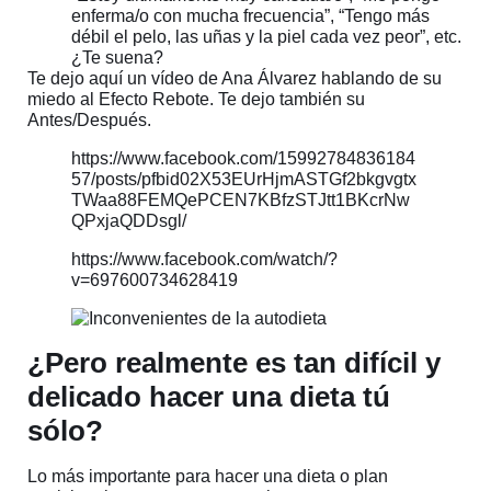
enferma/o con mucha frecuencia”, “Tengo más
débil el pelo, las uñas y la piel cada vez peor”, etc.
¿Te suena?
Te dejo aquí un vídeo de Ana Álvarez hablando de su
miedo al Efecto Rebote. Te dejo también su
Antes/Después.
https://www.facebook.com/15992784836184
57/posts/pfbid02X53EUrHjmASTGf2bkgvgtx
TWaa88FEMQePCEN7KBfzSTJtt1BKcrNw
QPxjaQDDsgl/
https://www.facebook.com/watch/?
v=697600734628419
¿Pero realmente es tan difícil y
delicado hacer una dieta tú
sólo?
Lo más importante para hacer una dieta o plan