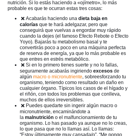
nutrición. Si lo estás haciendo a «ojímetro», lo más
probable es que te ocurran estas tres cosas:
Acabarás haciendo una
dieta baja en
calorías
que te hará adelgazar, pero que
conseguirá que vuelvas a engordar muy rápido
cuando la dejes (el famoso Efecto Rebote o Efecto
Yoyo). Bajarás tu metabolismo basal y te
convertirás poco a poco en una máquina perfecta
de reserva de energía, ya que lo más probable es
que entres en estrés metabólico.
Si en lo primero tienes suerte y no lo fallas,
seguramente acabarás ingiriendo
excesos
de
algún
macro o micronutriente
, sobreesforzando tu
organismo, teniendo como resultado un daño en
cualquier órgano. Típicos los casos de el hígado y
el riñón, con todos los problemas que conlleva,
muchos de ellos irreversibles.
Puedes quedarte sin ingerir algún macro o
micronutriente, encaminándote a
la
malnutrición
o el malfuncionamiento de tu
organismo. Lo has pasado ya aunque no lo creas,
lo que pasa que no lo llamas así. Lo llamas:
“Estoy últimamente muy cansada/o”, “Me pongo