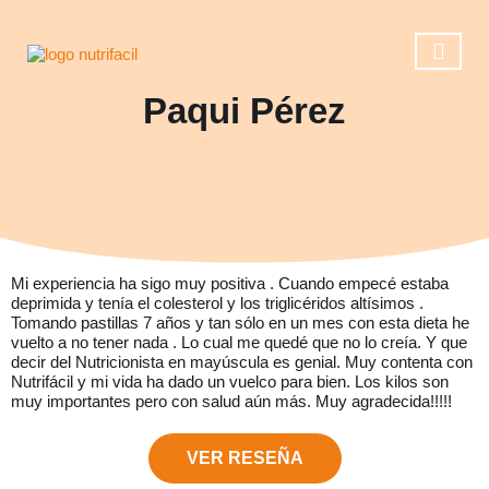
Paqui Pérez
Casos de éxito
Reserva una ll
Operación 
Mi experiencia ha sigo muy positiva . Cuando empecé estaba
deprimida y tenía el colesterol y los triglicéridos altísimos .
Tomando pastillas 7 años y tan sólo en un mes con esta dieta he
vuelto a no tener nada . Lo cual me quedé que no lo creía. Y que
decir del Nutricionista en mayúscula es genial. Muy contenta con
Nutrifácil y mi vida ha dado un vuelco para bien. Los kilos son
muy importantes pero con salud aún más. Muy agradecida!!!!!
VER RESEÑA