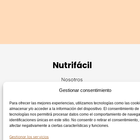
Nutrifácil
Nosotros
Servicios
Gestionar consentimiento
Contacto
Blog
Para ofrecer las mejores experiencias, utilizamos tecnologías como las cook
almacenar y/o acceder a la información del dispositivo. El consentimiento de
Aviso legal
tecnologías nos permitirá procesar datos como el comportamiento de navega
Términos y Condiciones
identificaciones únicas en este sitio. No consentir o retirar el consentimiento
afectar negativamente a ciertas características y funciones.
Gestionar los servicios