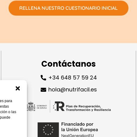
RELLENA NUESTRO CUESTIONARIO INICIAL
Contáctanos
+34 648 57 59 24
hola@nutrifacil.es
ies para
 estas
ción o las
, puede