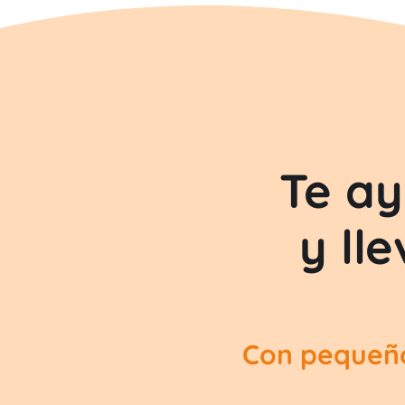
Te a
y ll
Con pequeño