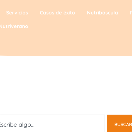
Servicios
Casos de éxito
Nutribáscula
Nutriverano
log de Nutrifác
es de nuestro nutricionista para llevar un nutr
BUSCA