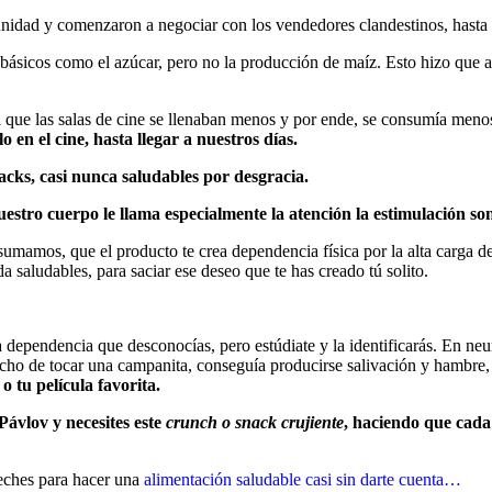
tunidad y comenzaron a negociar con los vendedores clandestinos, hasta
 básicos como el azúcar, pero no la producción de maíz. Esto hizo que a
a que las salas de cine se llenaban menos y por ende, se consumía menos
 en el cine, hasta llegar a nuestros días.
cks, casi nunca saludables por desgracia.
estro cuerpo le llama especialmente la atención la estimulación son
e sumamos, que el producto te crea dependencia física por la alta carga d
 saludables, para saciar ese deseo que te has creado tú solito.
 dependencia que desconocías, pero estúdiate y la identificarás. En neu
echo de tocar una campanita, conseguía producirse salivación y hambre,
o tu película favorita.
Pávlov y necesites este
crunch o snack crujiente
, haciendo que cada
veches para hacer una
alimentación saludable casi sin darte cuenta…