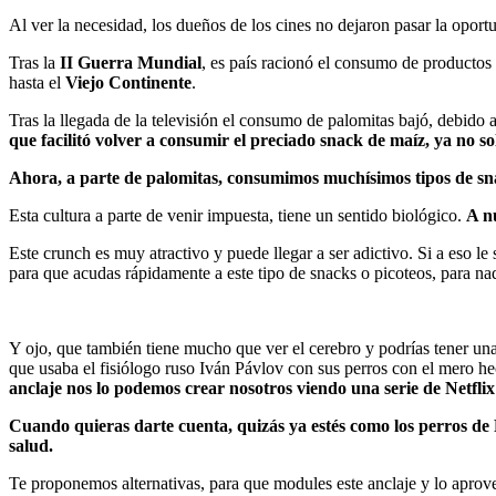
Al ver la necesidad, los dueños de los cines no dejaron pasar la opor
Tras la
II Guerra Mundial
, es país racionó el consumo de productos
hasta el
Viejo Continente
.
Tras la llegada de la televisión el consumo de palomitas bajó, debido 
que facilitó volver a consumir el preciado snack de maíz, ya no solo
Ahora, a parte de palomitas, consumimos muchísimos tipos de sna
Esta cultura a parte de venir impuesta, tiene un sentido biológico.
A nu
Este crunch es muy atractivo y puede llegar a ser adictivo. Si a eso l
para que acudas rápidamente a este tipo de snacks o picoteos, para nada
Y ojo, que también tiene mucho que ver el cerebro y podrías tener una
que usaba el fisiólogo ruso Iván Pávlov con sus perros con el mero h
anclaje nos lo podemos crear nosotros viendo una serie de Netflix 
Cuando quieras darte cuenta, quizás ya estés como los perros de 
salud.
Te proponemos alternativas, para que modules este anclaje y lo apro